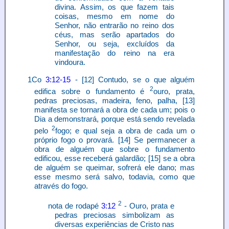
divina. Assim, os que fazem tais
coisas, mesmo em nome do
Senhor, não entrarão no reino dos
céus, mas serão apartados do
Senhor, ou seja, excluídos da
manifestação do reino na era
vindoura.
1Co
3:12-15
- [12] Contudo, se o que alguém
2
edifica sobre o fundamento é
ouro, prata,
pedras preciosas, madeira, feno, palha, [13]
manifesta se tornará a obra de cada um; pois o
Dia a demonstrará, porque está sendo revelada
2
pelo
fogo; e qual seja a obra de cada um o
próprio fogo o provará. [14] Se permanecer a
obra de alguém que sobre o fundamento
edificou, esse receberá galardão; [15] se a obra
de alguém se queimar, sofrerá ele dano; mas
esse mesmo será salvo, todavia, como que
através do fogo.
2
nota de rodapé
3:12
- Ouro, prata e
pedras preciosas simbolizam as
diversas experiências de Cristo nas