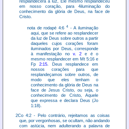
resplandecerá a luz, Ele mesmo resplandeceu
em nosso coração, para 4iluminação do
conhecimento da glória de Deus, na face de
Cristo.
4
nota de rodapé 4:6
- A iluminação
aqui, que se refere ao resplandecer
da luz de Deus sobre outros a partir
daqueles cujos corações foram
iluminados por Deus, corresponde
à manifestação no
v. 2
e é o
mesmo resplandecer em Mt 5:16 e
Fp
2:15
. Deus resplandece em
nossos corações para que
resplandeçamos sobre outros, de
modo que eles tenham o
conhecimento da glória de Deus na
face de Jesus Cristo, ou seja, o
conhecimento de Cristo, Aquele
que expressa e declara Deus (Jo
1:18).
2Co 4:2 - Pelo contrário, rejeitamos as coisas
que, por vergonhosas, se ocultam, não andando
com astúcia, nem adulterando a palavra de