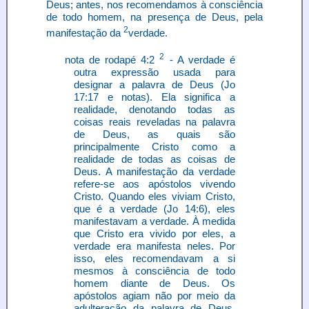
Deus; antes, nos recomendamos à consciência
de todo homem, na presença de Deus, pela
2
manifestação da
verdade.
2
nota de rodapé 4:2
- A verdade é
outra expressão usada para
designar a palavra de Deus (Jo
17:17 e notas). Ela significa a
realidade, denotando todas as
coisas reais reveladas na palavra
de Deus, as quais são
principalmente Cristo como a
realidade de todas as coisas de
Deus. A manifestação da verdade
refere-se aos apóstolos vivendo
Cristo. Quando eles viviam Cristo,
que é a verdade (Jo 14:6), eles
manifestavam a verdade. À medida
que Cristo era vivido por eles, a
verdade era manifesta neles. Por
isso, eles recomendavam a si
mesmos à consciência de todo
homem diante de Deus. Os
apóstolos agiam não por meio da
adulteração da palavra de Deus,