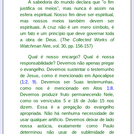
A sabedoria do mundo declara que "o fim
justifica os meios", mas nunca é assim na
esfera espiritual. Nosso fim deve ser espiritual,
mas nossos meios também devem ser
espirituais. A cruz não é um mero símbolo, é
um fato e um princípio que deve governar toda
a obra de Deus. (
The Collected Works of
Watchman Nee
, vol. 30, pp. 156-157)
Qual é nosso encargo? Qual é nossa
responsabilidade? Devemos não apenas pregar
o evangelho. Devemos sustentar o testemunho
de Jesus, como é mencionado em Apocalipse
(
1:2
,
9
). Devemos ser Suas testemunhas,
como nos é mencionado em Atos
1:8
.
Devemos produzir fruto permanecendo Nele,
como os versículos 5 e 16 de João 15 nos
dizem. Essa é a pregação do evangelho
apropriada. Não há nenhuma necessidade de
usar qualquer artifício. Devemos deixar de lado
nossa astúcia, exatamente como Paulo
determinou não usar de sublimidade de