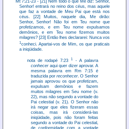
Mt 7:21-23 - [21] Nem todo o que Me diz: Senhor,
Senhor! entrará no reino dos céus, mas aquele
que faz a vontade de Meu Pai que está nos
céus. [22] Muitos, naquele dia, Me dirão:
Senhor, Senhor! Não foi em Teu nome que
profetizamos, e em Teu nome expulsamos
demônios, e em Teu nome fizemos muitos
milagres? [23] Então lhes declararei: Nunca vos
1
conheci. Apartai-vos de Mim, os que praticais
a iniqüidade.
1
nota de rodapé 7:23
- A palavra
conhecer
aqui quer dizer aprovar. A
mesma palavra em Rm 7:15 é
traduzida por
reconhecer
. O Senhor
jamais aprovou os que profetizam,
expulsam demônios e fazem
muitos milagres em Seu nome (v.
22), mas não segundo a vontade do
Pai celestial (v. 21). O Senhor não
irá negar que eles fizeram essas
coisas, mas irá considerá-las
iniqüidade, pois não foram feitas
segundo a vontade do Pai celestial,
de conformidade com a vontade