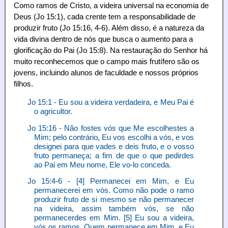
Como ramos de Cristo, a videira universal na economia de
Deus (Jo 15:1), cada crente tem a responsabilidade de
produzir fruto (Jo 15:16, 4-6). Além disso, é a natureza da
vida divina dentro de nós que busca o aumento para a
glorificação do Pai (Jo 15:8). Na restauração do Senhor há
muito reconhecemos que o campo mais frutífero são os
jovens, incluindo alunos de faculdade e nossos próprios
filhos.
Jo 15:1 - Eu sou a videira verdadeira, e Meu Pai é
o agricultor.
Jo 15:16 - Não fostes vós que Me escolhestes a
Mim; pelo contrário, Eu vos escolhi a vós, e vos
designei para que vades e deis fruto, e o vosso
fruto permaneça; a fim de que o que pedirdes
ao Pai em Meu nome, Ele vo-lo conceda.
Jo 15:4-6 - [4] Permanecei em Mim, e Eu
permanecerei em vós. Como não pode o ramo
produzir fruto de si mesmo se não permanecer
na videira, assim também vós, se não
permanecerdes em Mim. [5] Eu sou a videira,
vós os ramos. Quem permanece em Mim, e Eu