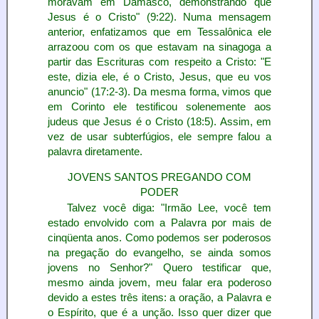
moravam em Damasco, demonstrando que
Jesus é o Cristo" (9:22). Numa mensagem
anterior, enfatizamos que em Tessalônica ele
arrazoou com os que estavam na sinagoga a
partir das Escrituras com respeito a Cristo: "E
este, dizia ele, é o Cristo, Jesus, que eu vos
anuncio" (17:2-3). Da mesma forma, vimos que
em Corinto ele testificou solenemente aos
judeus que Jesus é o Cristo (18:5). Assim, em
vez de usar subterfúgios, ele sempre falou a
palavra diretamente.
JOVENS SANTOS PREGANDO COM
PODER
Talvez você diga: "Irmão Lee, você tem
estado envolvido com a Palavra por mais de
cinqüenta anos. Como podemos ser poderosos
na pregação do evangelho, se ainda somos
jovens no Senhor?" Quero testificar que,
mesmo ainda jovem, meu falar era poderoso
devido a estes três itens: a oração, a Palavra e
o Espírito, que é a unção. Isso quer dizer que