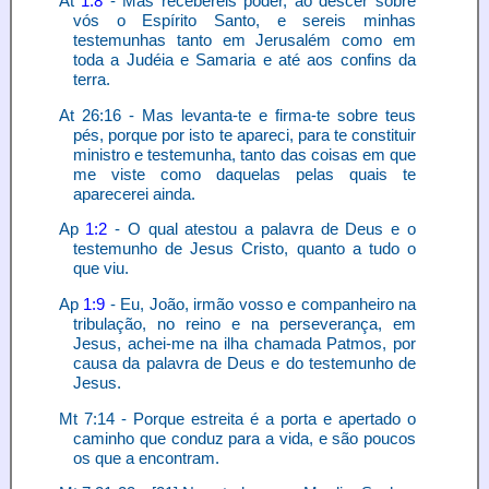
At
1:8
- Mas recebereis poder, ao descer sobre
vós o Espírito Santo, e sereis minhas
testemunhas tanto em Jerusalém como em
toda a Judéia e Samaria e até aos confins da
terra.
At 26:16 - Mas levanta-te e firma-te sobre teus
pés, porque por isto te apareci, para te constituir
ministro e testemunha, tanto das coisas em que
me viste como daquelas pelas quais te
aparecerei ainda.
Ap
1:2
- O qual atestou a palavra de Deus e o
testemunho de Jesus Cristo, quanto a tudo o
que viu.
Ap
1:9
- Eu, João, irmão vosso e companheiro na
tribulação, no reino e na perseverança, em
Jesus, achei-me na ilha chamada Patmos, por
causa da palavra de Deus e do testemunho de
Jesus.
Mt 7:14 - Porque estreita é a porta e apertado o
caminho que conduz para a vida, e são poucos
os que a encontram.