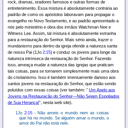
rock, dramas, oradores famosos e outras formas de
entretenimento. Essa mistura é absolutamente contrária ao
padrão de como os apóstolos laboravam para propagar o
evangelho no Novo Testamento, e ao padrão apresentado a
nós pelo ministério e obra dos irmãos Watchman Nee e
Witness Lee. Assim, tal mistura é absolutamente estranha
para a restauração do Senhor. Mais sério ainda, trazer o
mundanismo para dentro da igreja ofende a natureza santa
de nosso Pai (1Jo
2:15
) e conduz os jovens para longe da
natureza intrínseca da restauração do Senhor. Fazendo
isso, ameaça mudar a natureza das igrejas que praticam
tais coisas, para se tornarem simplesmente mais uma obra
do cristianismo. Isso é também imensamente danoso aos
santos jovens na restauração do Senhor, que estão sendo
poluídos com essas coisas (ver também: "
Um Apelo aos
Jovens na Restauração do Senhor—Não Sejam Espoliados
de Sua Herança!
", nesta web site).
1Jo
2:15
- Não ameis o mundo nem as coisas
que há no mundo. Se alguém amar o mundo, o
amor do Pai não está nele.