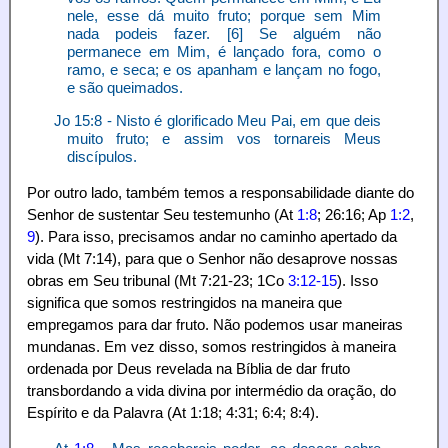
nele, esse dá muito fruto; porque sem Mim
nada podeis fazer. [6] Se alguém não
permanece em Mim, é lançado fora, como o
ramo, e seca; e os apanham e lançam no fogo,
e são queimados.
Jo 15:8 - Nisto é glorificado Meu Pai, em que deis
muito fruto; e assim vos tornareis Meus
discípulos.
Por outro lado, também temos a responsabilidade diante do
Senhor de sustentar Seu testemunho (At
1:8
; 26:16; Ap
1:2
,
9
). Para isso, precisamos andar no caminho apertado da
vida (Mt 7:14), para que o Senhor não desaprove nossas
obras em Seu tribunal (Mt 7:21-23; 1Co
3:12-15
). Isso
significa que somos restringidos na maneira que
empregamos para dar fruto. Não podemos usar maneiras
mundanas. Em vez disso, somos restringidos à maneira
ordenada por Deus revelada na Bíblia de dar fruto
transbordando a vida divina por intermédio da oração, do
Espírito e da Palavra (At 1:18; 4:31; 6:4; 8:4).