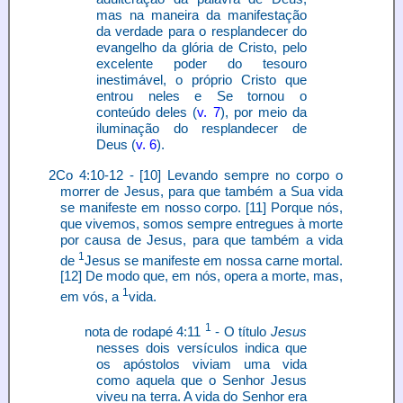
mas na maneira da manifestação
da verdade para o resplandecer do
evangelho da glória de Cristo, pelo
excelente poder do tesouro
inestimável, o próprio Cristo que
entrou neles e Se tornou o
conteúdo deles (
v. 7
), por meio da
iluminação do resplandecer de
Deus (
v. 6
).
2Co 4:10-12 - [10] Levando sempre no corpo o
morrer de Jesus, para que também a Sua vida
se manifeste em nosso corpo. [11] Porque nós,
que vivemos, somos sempre entregues à morte
por causa de Jesus, para que também a vida
1
de
Jesus se manifeste em nossa carne mortal.
[12] De modo que, em nós, opera a morte, mas,
1
em vós, a
vida.
1
nota de rodapé 4:11
- O título
Jesus
nesses dois versículos indica que
os apóstolos viviam uma vida
como aquela que o Senhor Jesus
viveu na terra. A vida do Senhor era