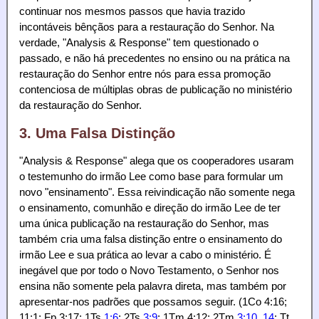
continuar nos mesmos passos que havia trazido
incontáveis bênçãos para a restauração do Senhor. Na
verdade, "Analysis & Response" tem questionado o
passado, e não há precedentes no ensino ou na prática na
restauração do Senhor entre nós para essa promoção
contenciosa de múltiplas obras de publicação no ministério
da restauração do Senhor.
3. Uma Falsa Distinção
"Analysis & Response" alega que os cooperadores usaram
o testemunho do irmão Lee como base para formular um
novo "ensinamento". Essa reivindicação não somente nega
o ensinamento, comunhão e direção do irmão Lee de ter
uma única publicação na restauração do Senhor, mas
também cria uma falsa distinção entre o ensinamento do
irmão Lee e sua prática ao levar a cabo o ministério. É
inegável que por todo o Novo Testamento, o Senhor nos
ensina não somente pela palavra direta, mas também por
apresentar-nos padrões que possamos seguir. (1Co 4:16;
11:1; Fp 3:17; 1Ts
1:6
; 2Ts
3:9
; 1Tm 4:12; 2Tm
3:10
,
14
; Tt