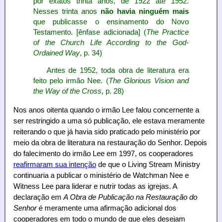
por exatos trinta anos, de 1922 até 1952.
Nesses trinta anos
não havia ninguém mais
que publicasse o ensinamento do Novo
Testamento. [ênfase adicionada] (
The Practice
of the Church Life According to the God-
Ordained Way
, p. 34)
Antes de 1952, toda obra de literatura era
feito pelo irmão Nee. (
The Glorious Vision and
the Way of the Cross
, p. 28)
Nos anos oitenta quando o irmão Lee falou concernente a
ser restringido a uma só publicação, ele estava meramente
reiterando o que já havia sido praticado pelo ministério por
meio da obra de literatura na restauração do Senhor. Depois
do falecimento do irmão Lee em 1997, os cooperadores
reafirmaram sua intenção
de que o Living Stream Ministry
continuaria a publicar o ministério de Watchman Nee e
Witness Lee para liderar e nutrir todas as igrejas. A
declaração em
A Obra de Publicação na Restauração do
Senhor
é meramente uma afirmação adicional dos
cooperadores em todo o mundo de que eles desejam