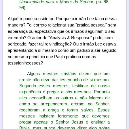
Unanimidade para o Mover do Senhor
, pp. 98-
99)
Alguém pode considerar: Por que o irmão Lee falou dessa
maneira? Foi correto relacionar sua "prática pessoal" sem
esperança ou expectativa que os irmãos seguiriam o seu
exemplo? O autor de "Analysis & Response" pode, com
seriedade, fazer tal reivindicação? Ou o irmão Lee estava
apresentando a si mesmo como um padrão a ser seguido,
no mesmo princípio que Paulo praticou com os
tessalonincesses?
Alguns mestres cristãos dizem que um
crente não deve dar testemunho de si mesmo.
Segundo esses mestres, testificar de nossa
experiência é pregar a nós mesmos. Portanto
eles aconselham os outros a não falarem de
como se arrependeram, creram no Senhor,
receberam a graça e foram salvos. Esses
mestres insistem fortemente que devemos
pregar apenas o Senhor Jesus e ensinar a
Bíblia, mas nunca devemos dizer algo sobre