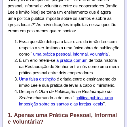
pessoal, informal e voluntária entre os cooperadores (irmão
Lee e irmão Nee) se torna um ensinamento que é agora
uma política pública imposta sobre os santos e sobre as
igrejas locais?" As reivindicações implícitas nessa questão
erram em pelo menos quatro pontos:
Essa questão deturpa o falar claro do irmão Lee com
respeito a ser limitado a uma única obra de publicação
como "
uma prática pessoal, informal, voluntária
".
É um erro referir-se
à prática comum
de toda história
da Restauração do Senhor entre nós como uma mera
prática pessoal entre dois cooperadores.
Uma falsa distinção
é criada entre o ensinamento do
irmão Lee e sua prática de levar a cabo o ministério.
Deturpa
A Obra de Publicação na Restauração do
Senhor
chamando-a de uma "
política pública, uma
imposição sobre os santos e as igrejas locais
".
1. Apenas uma Prática Pessoal, Informal
e Voluntária?