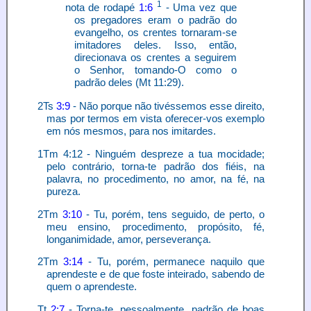
1
nota de rodapé
1:6
- Uma vez que
os pregadores eram o padrão do
evangelho, os crentes tornaram-se
imitadores deles. Isso, então,
direcionava os crentes a seguirem
o Senhor, tomando-O como o
padrão deles (Mt 11:29).
2Ts
3:9
- Não porque não tivéssemos esse direito,
mas por termos em vista oferecer-vos exemplo
em nós mesmos, para nos imitardes.
1Tm 4:12 - Ninguém despreze a tua mocidade;
pelo contrário, torna-te padrão dos fiéis, na
palavra, no procedimento, no amor, na fé, na
pureza.
2Tm
3:10
- Tu, porém, tens seguido, de perto, o
meu ensino, procedimento, propósito, fé,
longanimidade, amor, perseverança.
2Tm
3:14
- Tu, porém, permanece naquilo que
aprendeste e de que foste inteirado, sabendo de
quem o aprendeste.
Tt
2:7
- Torna-te, pessoalmente, padrão de boas