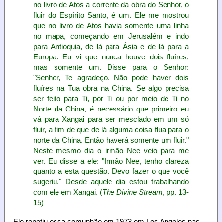
no livro de Atos a corrente da obra do Senhor, o
fluir do Espírito Santo, é um. Ele me mostrou
que no livro de Atos havia somente uma linha
no mapa, começando em Jerusalém e indo
para Antioquia, de lá para Ásia e de lá para a
Europa. Eu vi que nunca houve dois fluíres,
mas somente um. Disse para o Senhor:
"Senhor, Te agradeço. Não pode haver dois
fluíres na Tua obra na China. Se algo precisa
ser feito para Ti, por Ti ou por meio de Ti no
Norte da China, é necessário que primeiro eu
vá para Xangai para ser mesclado em um só
fluir, a fim de que de lá alguma coisa flua para o
norte da China. Então haverá somente um fluir."
Neste mesmo dia o irmão Nee veio para me
ver. Eu disse a ele: "Irmão Nee, tenho clareza
quanto a esta questão. Devo fazer o que você
sugeriu." Desde aquele dia estou trabalhando
com ele em Xangai. (
The Divine Stream
, pp. 13-
15)
Ele repetiu essa comunhão em 1973 em Los Angeles nas