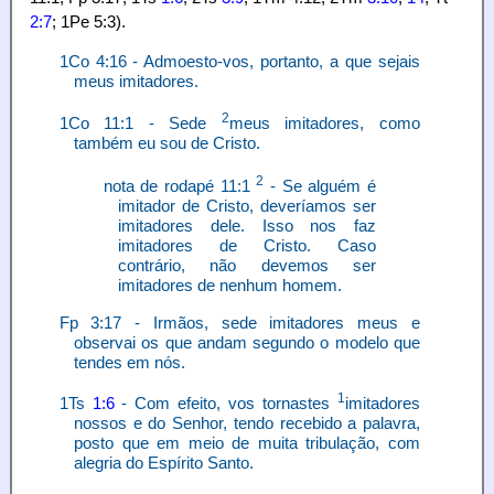
2:7
; 1Pe 5:3).
1Co 4:16 - Admoesto-vos, portanto, a que sejais
meus imitadores.
2
1Co 11:1 - Sede
meus imitadores, como
também eu sou de Cristo.
2
nota de rodapé 11:1
- Se alguém é
imitador de Cristo, deveríamos ser
imitadores dele. Isso nos faz
imitadores de Cristo. Caso
contrário, não devemos ser
imitadores de nenhum homem.
Fp 3:17 - Irmãos, sede imitadores meus e
observai os que andam segundo o modelo que
tendes em nós.
1
1Ts
1:6
- Com efeito, vos tornastes
imitadores
nossos e do Senhor, tendo recebido a palavra,
posto que em meio de muita tribulação, com
alegria do Espírito Santo.