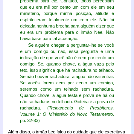
problema para ele. Contudo, todos percebiam
que eu era mil por cento um com ele em seu
ministério, porque minha posição, atitude e
espírito eram totalmente um com ele. Não foi
deixada nenhuma brecha para alguém dizer que
eu era um problema para o irmão Nee. Não
havia base para tal acusação.
Se alguém chegar a perguntar-lhe se você
é um comigo ou não, essa pergunta é uma
indicação de que você não é cem por cento um
comigo. Se, quando chove, a água vaza pelo
teto, isso significa que há rachadura no telhado.
Se não houver rachadura, a água não vai entrar.
Se vocês forem cem por cento um comigo,
seremos como um telhado sem rachadura.
Quando chove, a água testa e prova se há ou
não rachaduras no telhado. Goteira é a prova de
rachadura. (
Treinamento de Presbíteros,
Volume 1: O Ministério do Novo Testamento
,
pp. 32-33)
Além disso, o irmão Lee falou do cuidado que ele exercitava