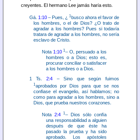
creyentes. El hermano Lee jamás haría esto.
1
Gá.
1:10
– Pues, ¿
busco ahora el favor de
los hombres, o el de Dios? ¿O trato de
agradar a los hombres? Pues si todavía
tratara de agradar a los hombres, no sería
esclavo de Cristo.
1
Nota
1:10
– O, persuado a los
hombres o a Dios; esto es,
procurar conciliar o satisfacer
a los hombres o a Dios.
1 Ts.
2:4
– Sino que según fuimos
1
aprobados por Dios para que se nos
confiase el evangelio, así hablamos; no
como para agradar a los hombres, sino a
Dios, que prueba nuestros corazones.
1
Nota
2:4
– Dios sólo confía
una responsabilidad a alguien
después de que éste ha
pasado la prueba y ha sido
aprobado. Los apóstoles