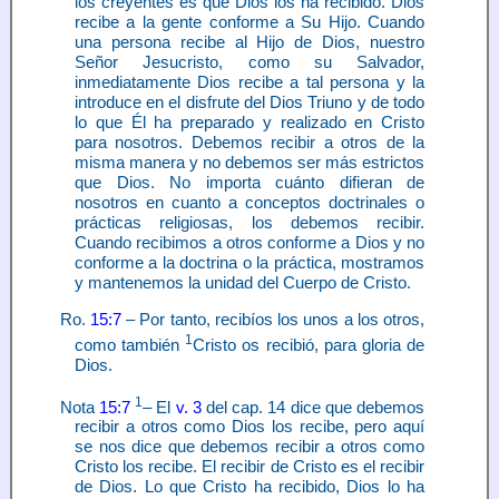
los creyentes es que Dios los ha recibido. Dios
recibe a la gente conforme a Su Hijo. Cuando
una persona recibe al Hijo de Dios, nuestro
Señor Jesucristo, como su Salvador,
inmediatamente Dios recibe a tal persona y la
introduce en el disfrute del Dios Triuno y de todo
lo que Él ha preparado y realizado en Cristo
para nosotros. Debemos recibir a otros de la
misma manera y no debemos ser más estrictos
que Dios. No importa cuánto difieran de
nosotros en cuanto a conceptos doctrinales o
prácticas religiosas, los debemos recibir.
Cuando recibimos a otros conforme a Dios y no
conforme a la doctrina o la práctica, mostramos
y mantenemos la unidad del Cuerpo de Cristo.
Ro.
15:7
– Por tanto, recibíos los unos a los otros,
1
como también
Cristo os recibió, para gloria de
Dios.
1
Nota
15:7
– El
v. 3
del cap. 14 dice que debemos
recibir a otros como Dios los recibe, pero aquí
se nos dice que debemos recibir a otros como
Cristo los recibe. El recibir de Cristo es el recibir
de Dios. Lo que Cristo ha recibido, Dios lo ha