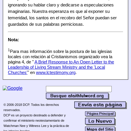
ignorando su hablar claro y dedicarse a especulaciones
imaginarias. Nuestra esperanza es que al exponer su
temeridad, los santos en el recobro del Señor puedan ser
guardados de sus palabras perniciosas.
Nota:
1
Para mas información sobre la postura de las iglesias
locales con relación al Cristianismos organizado vea la
página 4, de "
A Brief Response to An Open Letter to the
Leadership of Living Stream Ministry and the 'Local
Churches'
" en
www.lctestimony.org
.
© 2006-2018 DCP. Todos los derechos
reservados.
DCP es un proyecto destinado a defender y
confirmar el ministerio neotestamentario de
Watchman Nee y Witness Lee y la práctica de
las iglesias locales.