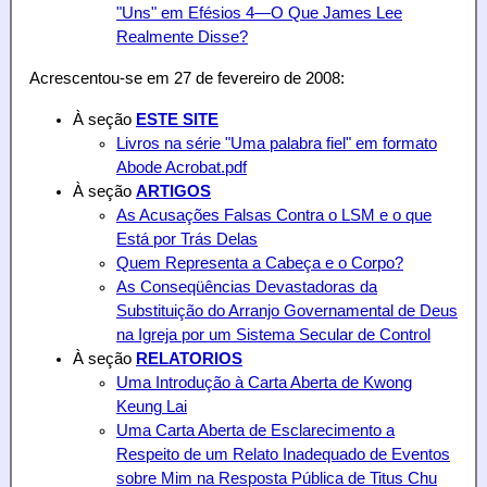
"Uns" em Efésios 4—O Que James Lee
Realmente Disse?
Acrescentou-se em 27 de fevereiro de 2008:
À seção
ESTE SITE
Livros na série "Uma palabra fiel" em formato
Abode Acrobat.pdf
À seção
ARTIGOS
As Acusações Falsas Contra o LSM e o que
Está por Trás Delas
Quem Representa a Cabeça e o Corpo?
As Conseqüências Devastadoras da
Substituição do Arranjo Governamental de Deus
na Igreja por um Sistema Secular de Control
À seção
RELATORIOS
Uma Introdução à Carta Aberta de Kwong
Keung Lai
Uma Carta Aberta de Esclarecimento a
Respeito de um Relato Inadequado de Eventos
sobre Mim na Resposta Pública de Titus Chu