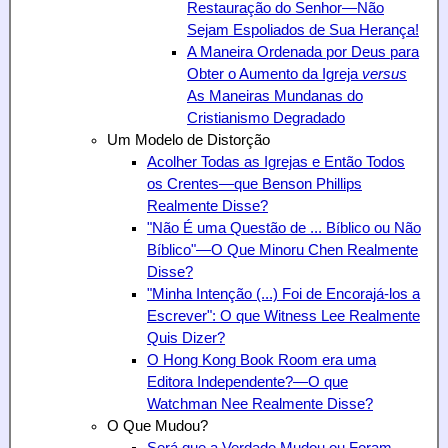
Restauração do Senhor—Não
Sejam Espoliados de Sua Herança!
A Maneira Ordenada por Deus para
Obter o Aumento da Igreja
versus
As Maneiras Mundanas do
Cristianismo Degradado
Um Modelo de Distorção
Acolher Todas as Igrejas e Então Todos
os Crentes—que Benson Phillips
Realmente
Disse?
"Não É uma Questão de ... Bíblico ou Não
Bíblico"—O Que Minoru Chen
Realmente
Disse?
"Minha Intenção (...) Foi de Encorajá-los a
Escrever": O que Witness Lee Realmente
Quis Dizer?
O Hong Kong Book Room era uma
Editora Independente?—O que
Watchman Nee Realmente Disse?
O Que Mudou?
Será que a Verdade Mudou ou Foram