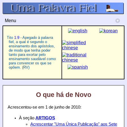
Menu
▾
Tito
1:9
- Apegado à palavra
fiel, a qual é segundo o
ensinamento dos apóstolos,
de modo que tenha poder
tanto para exortar pelo
ensinamento saudável como
para convencer os que se
opõem. (RV)
O que há de Novo
Acrescentou-se em 1 de junho de 2010:
À seção
ARTIGOS
Acrescentar "Uma Única Publicação" aos Sete